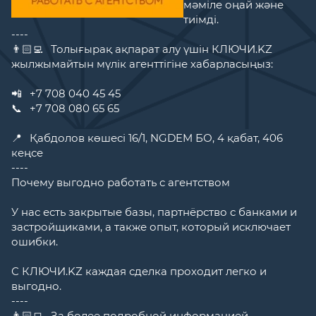
мәміле оңай және
тиімді.
----
👨🏻‍💻⠀Толығырақ ақпарат алу үшін КЛЮЧИ.KZ
жылжымайтын мүлік агенттігіне хабарласыңыз:
⠀
📲⠀+7 708 040 45 45
📞⠀+7 708 080 65 65
⠀
📍⠀Қабдолов көшесі 16/1, NGDEM БО, 4 қабат, 406
кеңсе
----
Почему выгодно работать с агентством
У нас есть закрытые базы, партнёрство с банками и
застройщиками, а также опыт, который исключает
ошибки.
С КЛЮЧИ.KZ каждая сделка проходит легко и
выгодно.
----
👨🏻‍💻⠀За более подробной информацией