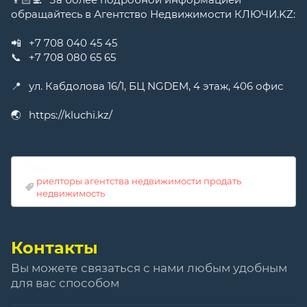
обращайтесь в Агентство Недвижимости КЛЮЧИ.KZ:
⠀
📲⠀+7 708 040 45 45
📞⠀+7 708 080 65 65
⠀
📍⠀ул. Кабдолова 16/1, БЦ NGDEM, 4 этаж, 406 офис
⠀
🌏⠀https://kluchi.kz/
Теги:
риелторы агентства недвижимости продать
недвижимость
Контакты
Вы можете связаться с нами любым удобным
для вас способом