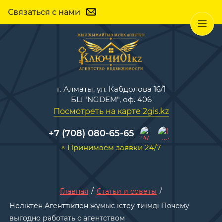
Связаться с нами
г. Алматы, ул. Кабдолова 16/1
БЦ "NGDEM", оф. 406
Посмотреть на карте 2gis.kz
+7 (708) 080-65-65
^ Принимаем заявки 24/7
Главная
/
Статьи и советы
/
Неліктен Агенттікпен жұмыс істеу тиімді Почему
выгодно работать с агентством