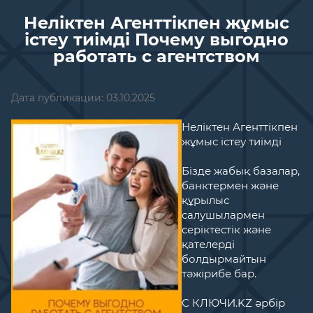
Неліктен Агенттікпен жұмыс
істеу тиімді Почему выгодно
работать с агентством
Дата публикации: 03.10.2025
Неліктен Агенттікпен
жұмыс істеу тиімді
Бізде жабық базалар,
банктермен және
құрылыс
салушылармен
серіктестік және
қателерді
болдырмайтын
тәжірибе бар.
С КЛЮЧИ.KZ әрбір